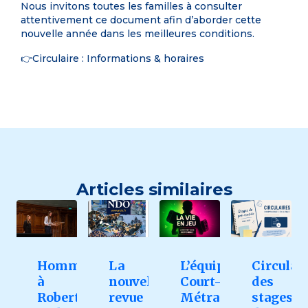
Nous invitons toutes les familles à consulter
attentivement ce document afin d’aborder cette
nouvelle année dans les meilleures conditions.
👉
Circulaire : Informations & horaires
Articles similaires
Hommage
La
L’équipe
Circulai
à
nouvelle
Court-
des
Robert
revue
Métrage
stages