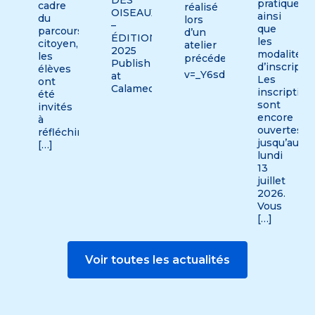
pratiques
cadre
réalisé
OISEAUX
ainsi
du
lors
–
que
parcours
d’un
ÉDITION
les
citoyen,
atelier
2025
modalités
les
précédent.➡️https://www
Publish
d’inscriptio
élèves
v=_Y6sdMm0FlI
at
Les
ont
Calameo
inscription
été
sont
invités
encore
à
ouvertes
réfléchir
jusqu’au
[…]
lundi
13
juillet
2026.
Vous
[…]
Voir toutes les actualités