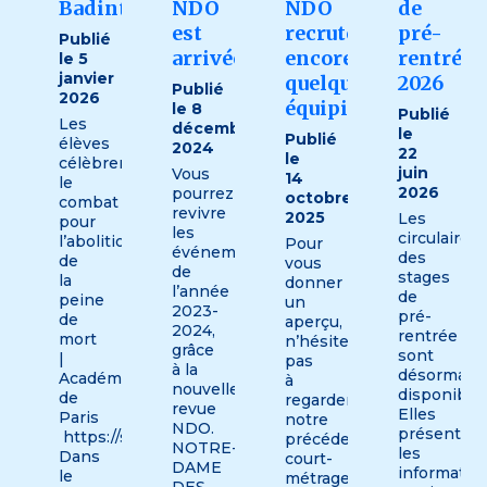
Badinter
NDO
NDO
de
est
recrute
pré-
Publié
arrivée
encore
rentrée
le 5
janvier
quelques
2026
Publié
2026
équipiers.
le 8
Publié
Les
décembre
le
Publié
élèves
2024
22
le
célèbrent
juin
Vous
14
le
2026
pourrez
octobre
combat
revivre
2025
Les
pour
les
circulaires
l’abolition
Pour
événements
des
de
vous
de
stages
la
donner
l’année
de
peine
un
2023-
pré-
de
aperçu,
2024,
rentrée
mort
n’hésitez
grâce
sont
|
pas
à la
désormais
Académie
à
nouvelle
disponibles
de
regarder
revue
Elles
Paris
notre
NDO.
présenten
https://share.google/PXnUCr0XYRUXQPTHq
précédent
NOTRE-
les
Dans
court-
DAME
informatio
le
métrage,
DES