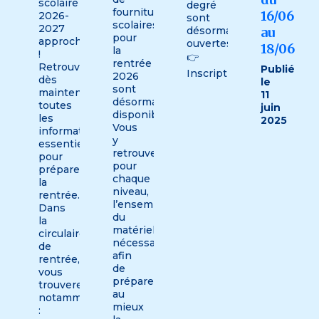
scolaire
degré
fournitures
16/06
2026-
sont
scolaires
2027
désormais
au
pour
approche
ouvertes.
18/06
la
!
👉
rentrée
Retrouvez
Publié
Inscriptions
2026
dès
le
sont
maintenant
11
désormais
toutes
juin
disponibles.
les
2025
Vous
informations
y
essentielles
retrouverez,
pour
pour
préparer
chaque
la
niveau,
rentrée.
l’ensemble
Dans
du
la
matériel
circulaire
nécessaire
de
afin
rentrée,
de
vous
préparer
trouverez
au
notamment
mieux
: