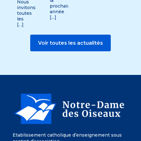
la
Nous
prochaine
invitons
année
toutes
[…]
les
[…]
Voir toutes les actualités
Etablissement catholique d’enseignement sous