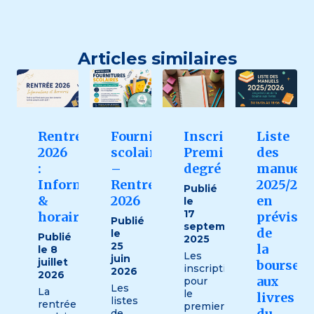
Articles similaires
Rentrée
Fournitures
Inscriptions
Liste
2026
scolaires
Premier
des
:
–
degré
manuels
Informations
Rentrée
2025/202
Publié
&
2026
en
le
17
horaires
prévisio
Publié
septembre
de
le
Publié
2025
25
la
le 8
Les
juin
juillet
bourse
inscriptions
2026
2026
aux
pour
Les
La
le
livres
listes
rentrée
premier
du
de